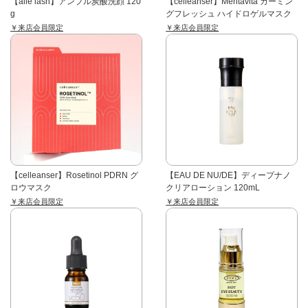
【aile lash】アンプル炭酸洗顔 120
【celleanser】Mentavita カーミン
g
グフレッシュ ハイドロゲルマスク
￥来店会員限定
￥来店会員限定
【celleanser】Rosetinol PDRN グ
【EAU DE NU/DE】ディープナノ
ロウマスク
クリアローション 120mL
￥来店会員限定
￥来店会員限定