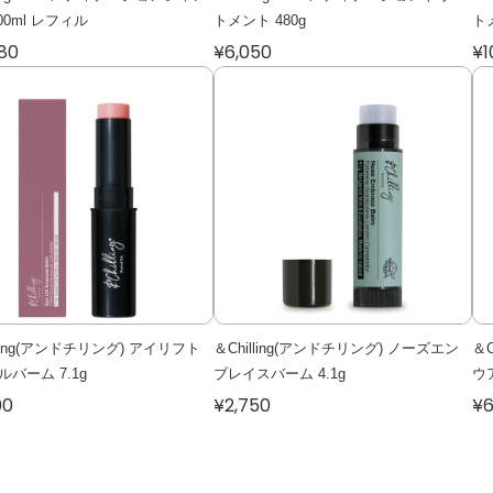
00ml レフィル
トメント 480g
ト
780
¥6,050
¥1
lling(アンドチリング) アイリフト
＆Chilling(アンドチリング) ノーズエン
＆C
バーム 7.1g
ブレイスバーム 4.1g
ウ
00
¥2,750
¥6