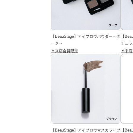
【BeauStage】アイブロウパウダー＜ダ
【Be
ーク＞
チュラ
￥来店会員限定
￥来店
【BeauStage】アイブロウマスカラ＜ブ
【Bea