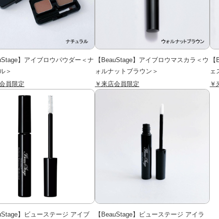
auStage】アイブロウパウダー＜ナ
【BeauStage】アイブロウマスカラ＜ウ
【
ル＞
ォルナットブラウン＞
ェ
会員限定
￥来店会員限定
￥
uStage】ビューステージ アイブ
【BeauStage】ビューステージ アイラ