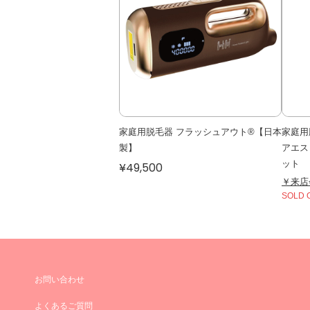
家庭用脱毛器 フラッシュアウト®【日本
家庭用脱
製】
アエス
ット
¥49,500
￥来店
SOLD 
お問い合わせ
よくあるご質問