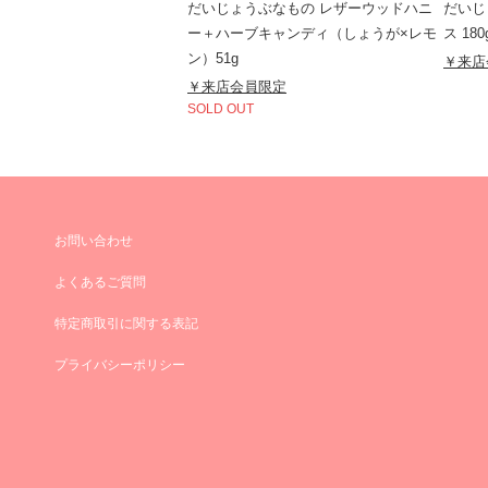
だいじょうぶなもの レザーウッドハニ
だいじ
ー＋ハーブキャンディ（しょうが×レモ
ス 180
ン）51g
￥来店
￥来店会員限定
SOLD OUT
お問い合わせ
よくあるご質問
特定商取引に関する表記
プライバシーポリシー