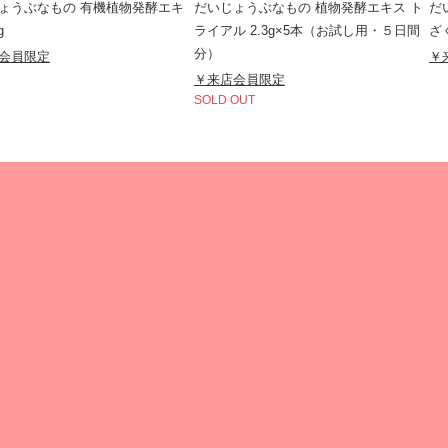
ょうぶなもの 有機植物発酵エキ
だいじょうぶなもの 植物発酵エキス ト
だ
g
ライアル 2.3g×5本（お試し用・５日間
ざ
分）
会員限定
￥
￥来店会員限定
SOLD OUT