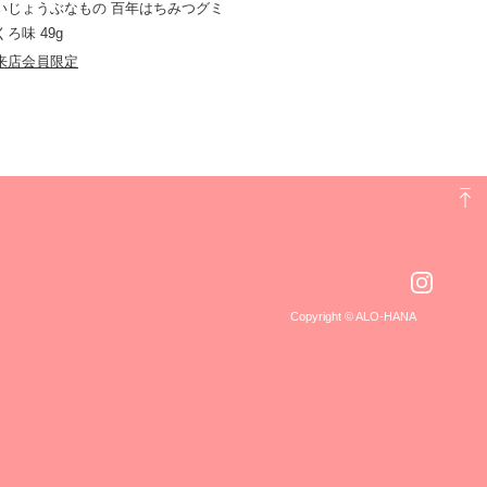
いじょうぶなもの 百年はちみつグミ
くろ味 49g
来店会員限定
Copyright © ALO-HANA