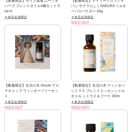
【数量限定】カリス成城 ムーン＆
【数量限定】デイリーアロマジャ
ハーブ ブレンドオイル4種セット 5
パン サクラらしくSAKURA ミルキ
ml×4
ーバスパウダー 40g
￥来店会員限定
￥来店会員限定
SOLD OUT
【数量限定】生活の木 Hinoki アロ
【数量限定】生活の木 ウィンター
マキャップ ウィンターツリーセッ
シトラス ブレンドエッセンシャル
ト
オイル シトラス＆ブーケ 30ml
￥来店会員限定
￥来店会員限定
SOLD OUT
SOLD OUT