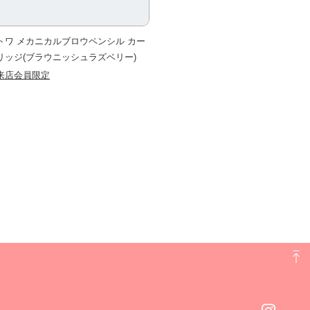
トワ メカニカルブロウペンシル カー
リッジ(ブラウニッシュラズベリー)
来店会員限定