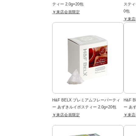
ティー 2.0g×20包
スティ
0包
￥来店会員限定
￥来店
H&F BELX プレミアムフレーバーティ
H&F
ー あずきルイボスティー 2.0g×20包
ー あず
￥来店会員限定
￥来店