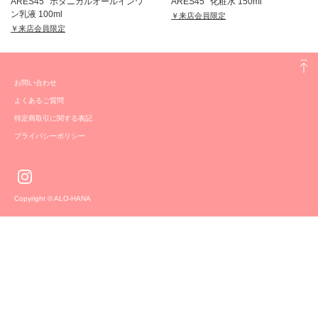
ARES45° ボタニカルオールインワ
ARES45° 化粧水 150ml
ン乳液 100ml
￥来店会員限定
￥来店会員限定
お問い合わせ
よくあるご質問
特定商取引に関する表記
プライバシーポリシー
Copyright © ALO-HANA