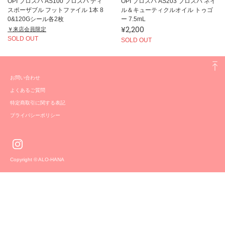
OPI プロスパ AS100 プロスパ ディ
OPI プロスパ AS203 プロスパ ネイ
スポーザブル フットファイル 1本 8
ル＆キューティクルオイル トゥゴ
0&120Gシール各2枚
ー 7.5mL
¥2,200
￥来店会員限定
SOLD OUT
SOLD OUT
お問い合わせ
よくあるご質問
特定商取引に関する表記
プライバシーポリシー
Copyright © ALO-HANA