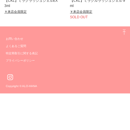
【CKL】ミラクラッシュジェルEX
【CKL】ミラクルラッシュジェル 9
3ml
ml
￥来店会員限定
￥来店会員限定
SOLD OUT
お問い合わせ
よくあるご質問
特定商取引に関する表記
プライバシーポリシー
Copyright © ALO-HANA