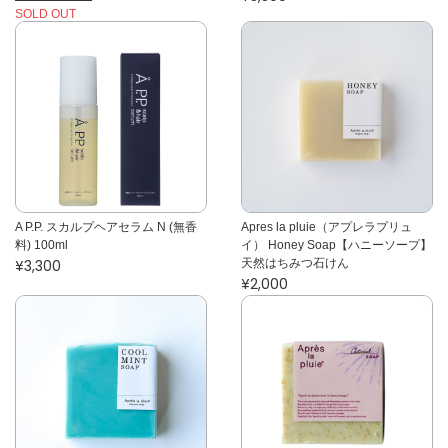
SOLD OUT
A P.P. スカルプヘアセラム N (無香
Apres la pluie（アプレラプリュ
料) 100ml
イ） Honey Soap【ハニーソープ】
¥3,300
天然はちみつ石けん
¥2,000