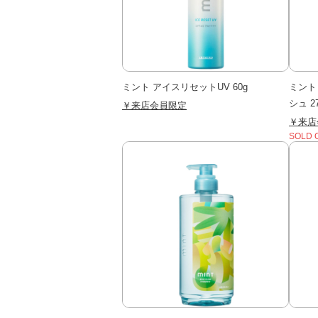
ミント アイスリセットUV 60g
ミント
シュ 27
￥来店会員限定
￥来店
SOLD 