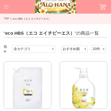
TOP
eco HBS（エコ エイチビーエス）
“
eco HBS（エコ エイチビーエス）
”の商品一覧
16
件