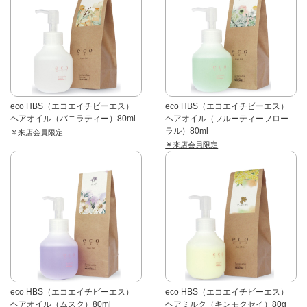
eco HBS（エコエイチビーエス）
eco HBS（エコエイチビーエス）
ヘアオイル（バニラティー）80ml
ヘアオイル（フルーティーフロー
ラル）80ml
￥来店会員限定
￥来店会員限定
eco HBS（エコエイチビーエス）
eco HBS（エコエイチビーエス）
ヘアオイル（ムスク）80ml
ヘアミルク（キンモクセイ）80g