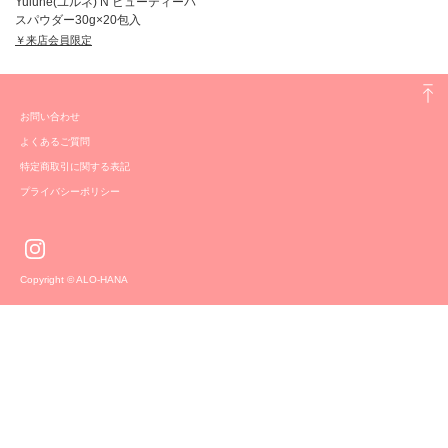
Yulune(ユルネ) N ビューティーバ
スパウダー30g×20包入
￥来店会員限定
お問い合わせ
よくあるご質問
特定商取引に関する表記
プライバシーポリシー
Copyright © ALO-HANA