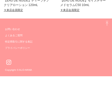
【EAU DE NU/DE】ディープナノ
【EAU DE NU/DE】モイスチャー
クリアローション 120mL
メドセラムC50 10mL
￥来店会員限定
￥来店会員限定
お問い合わせ
よくあるご質問
特定商取引に関する表記
プライバシーポリシー
Copyright © ALO-HANA