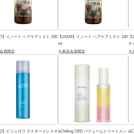
27】イノート ヘアケアミスト 200
【14328】イノート ヘアケアミスト 100
【
ml
チオ
会員限定
￥来店会員限定
￥
372】ビジュロワ ラスタードレスオ
&Chilling CBD パフュームトリートメン
&C