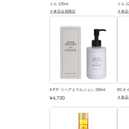
イル 125ml
イル 1
￥来店会員限定
￥来店
A P.P. リペアエマルジョン 200ml
BCオイ
￥来店
¥4,730