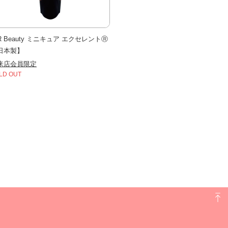
CR Beauty ミニキュア エクセレントⓇ
日本製】
来店会員限定
LD OUT