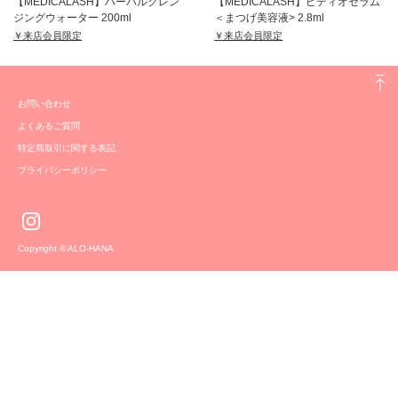
【MEDICALASH】ハーバルクレン
【MEDICALASH】ピディオセラム
ジングウォーター 200ml
＜まつげ美容液> 2.8ml
￥来店会員限定
￥来店会員限定
お問い合わせ
よくあるご質問
特定商取引に関する表記
プライバシーポリシー
Copyright © ALO-HANA