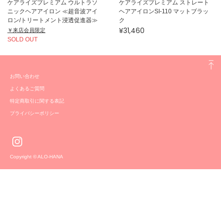
ケアライズプレミアム ウルトラソ
ケアライズプレミアム ストレート
ニックヘアアイロン ≪超音波アイ
ヘアアイロンSI-110 マットブラッ
ロン/トリートメント浸透促進器≫
ク
¥31,460
￥来店会員限定
SOLD OUT
お問い合わせ
よくあるご質問
特定商取引に関する表記
プライバシーポリシー
Copyright © ALO-HANA