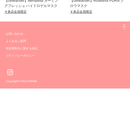
【celleanser】Mentavita カーミン
【celleanser】Rosetinol PDRN グ
グフレッシュ ハイドロゲルマスク
ロウマスク
￥来店会員限定
￥来店会員限定
お問い合わせ
よくあるご質問
特定商取引に関する表記
プライバシーポリシー
Copyright © ALO-HANA