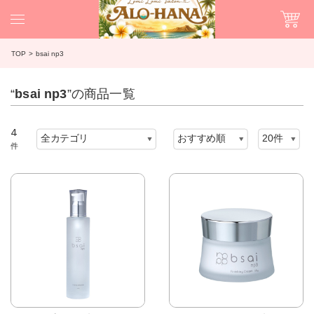
TOP
bsai np3
“
bsai np3
”の商品一覧
4
件