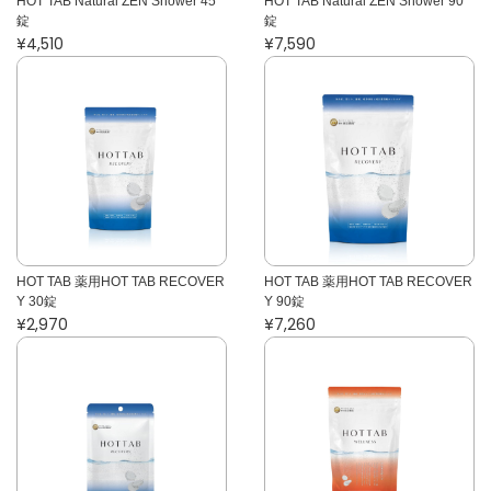
HOT TAB Natural ZEN Shower 45
HOT TAB Natural ZEN Shower 90
錠
錠
¥4,510
¥7,590
HOT TAB 薬用HOT TAB RECOVER
HOT TAB 薬用HOT TAB RECOVER
Y 30錠
Y 90錠
¥2,970
¥7,260