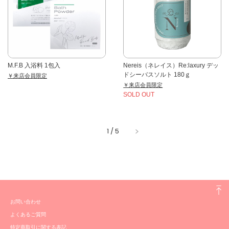
M.F.B 入浴料 1包入
Nereis（ネレイス）Re:laxury デッ
ドシーバスソルト 180ｇ
￥来店会員限定
￥来店会員限定
SOLD OUT
1
/
5
お問い合わせ
よくあるご質問
特定商取引に関する表記