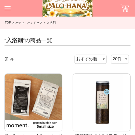
TOP
ボディ・ハンドケア
入浴剤
“
入浴剤
”の商品一覧
91
件