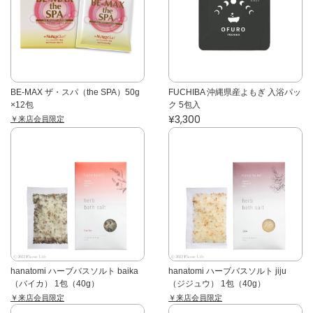
BE-MAX ザ・スパ（the SPA）50g
FUCHIBA 沖縄県産よもぎ 入浴パッ
×12包
ク 5包入
¥3,300
￥来店会員限定
hanatomi ハーブバスソルト baika
hanatomi ハーブバスソルト jiju
（バイカ） 1包（40g）
（ジジュウ） 1包（40g）
￥来店会員限定
￥来店会員限定