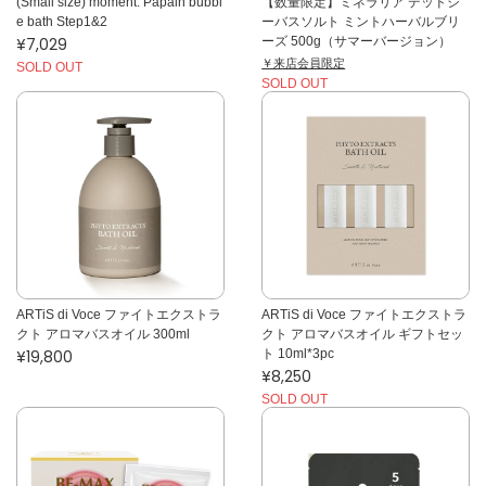
(Small size) moment. Papain bubbl
【数量限定】ミネラリア デッドシ
e bath Step1&2
ーバスソルト ミントハーバルブリ
¥7,029
ーズ 500g（サマーバージョン）
￥来店会員限定
SOLD OUT
SOLD OUT
ARTiS di Voce ファイトエクストラ
ARTiS di Voce ファイトエクストラ
クト アロマバスオイル 300ml
クト アロマバスオイル ギフトセッ
¥19,800
ト 10ml*3pc
¥8,250
SOLD OUT