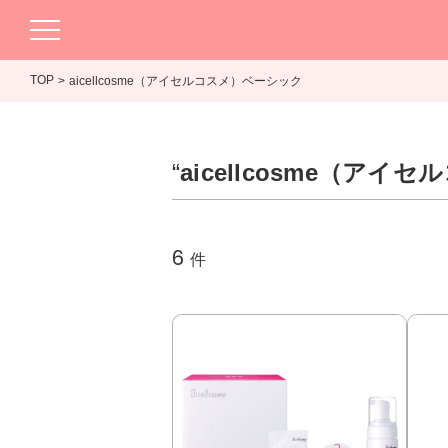
TOP
aicellcosme（アイセルコスメ）ベーシック
“
aicellcosme（ア
6
件