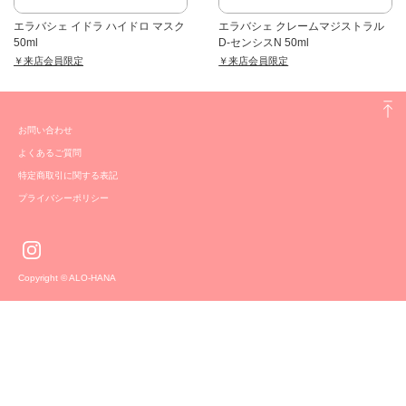
エラバシェ イドラ ハイドロ マスク
エラバシェ クレームマジストラル
50ml
D-センシスN 50ml
￥来店会員限定
￥来店会員限定
お問い合わせ
よくあるご質問
特定商取引に関する表記
プライバシーポリシー
Copyright © ALO-HANA