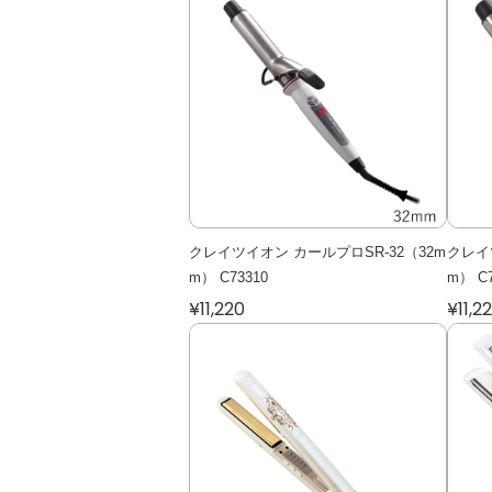
クレイツイオン カールプロSR-32（32m
クレイ
m） C73310
m） C7
¥11,220
¥11,2