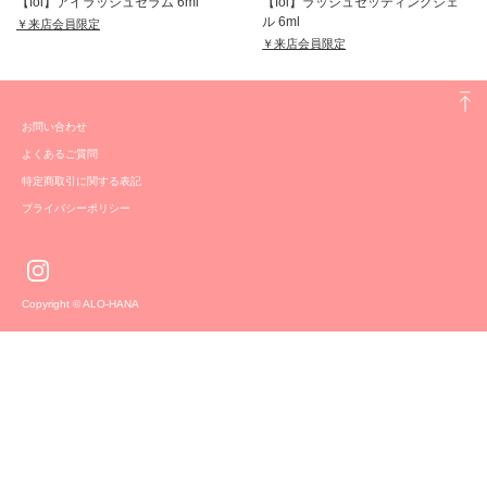
【foi】アイラッシュセラム 6ml
【foi】ラッシュセッティングジェ
ル 6ml
￥来店会員限定
￥来店会員限定
お問い合わせ
よくあるご質問
特定商取引に関する表記
プライバシーポリシー
Copyright © ALO-HANA