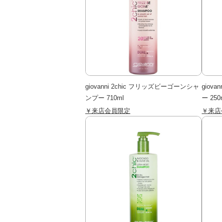
giovanni 2chic フリッズビーゴーンシャ
giov
ンプー 710ml
ー 250
￥来店会員限定
￥来店