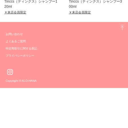
Tinccs（ティンクス）シャンプー1
Tinccs（ティンクス）シャンプー3
20ml
00ml
￥来店会員限定
￥来店会員限定
お問い合わせ
よくあるご質問
特定商取引に関する表記
プライバシーポリシー
Copyright © ALO-HANA