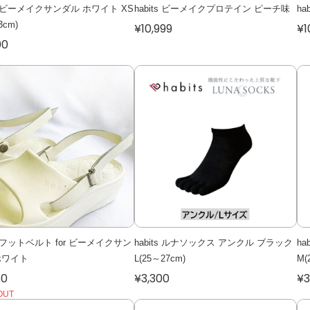
ts ビーメイクサンダル ホワイト XS
habits ビーメイクプロテイン ピーチ味
h
3cm)
¥10,999
¥1
00
ts フットベルト for ビーメイクサン
habits ルナソックス アンクル ブラック
h
ホワイト
L(25～27cm)
M(
50
¥3,300
¥3
OUT