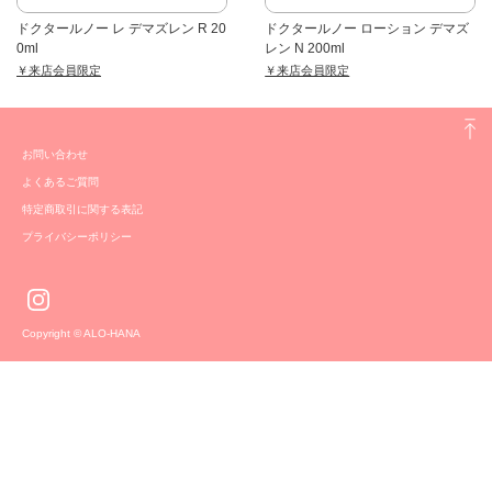
ドクタールノー レ デマズレン R 20
ドクタールノー ローション デマズ
0ml
レン N 200ml
￥来店会員限定
￥来店会員限定
お問い合わせ
よくあるご質問
特定商取引に関する表記
プライバシーポリシー
Copyright © ALO-HANA