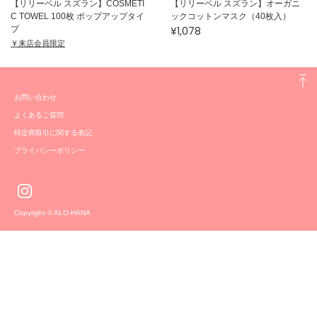
【リリーベル スズラン】COSMETI
【リリーベル スズラン】オーガニ
C TOWEL 100枚 ポップアップタイ
ックコットンマスク（40枚入）
プ
¥1,078
￥来店会員限定
お問い合わせ
よくあるご質問
特定商取引に関する表記
プライバシーポリシー
Copyright © ALO-HANA