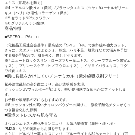
エキス（肌荒れを防ぐ）
※4 ヒアルロン酸Ｎａ（保湿）/プラセンタエキス（ツヤ）/ローヤルゼリーエ
キス（ハリ）/水溶性コラーゲン（保水）
※5 セラミドNP/スクワラン
※6 グリチルリチン酸2K
商品特徴
■SPF50＋ PA++++
（化粧品工業連合会基準）最高値の「SPF」「PA」で紫外線を強力カット。
さらに、光ダメージによるシミ、乾燥、ハリ不足、肌荒れなどの悩みを予防
※7
する成分
配合で、肌を強く、優しく守ります。
※7 ニュートロックスサン（ローズマリー葉エキス、グレープフルーツ果実エ
キス）、プリンセスケア（ヒメフウロエキス）、イザヨイバラエキス、マグ
ワ根皮エキス
■肌に負担をかけにくいノンケミカル（紫外線吸収剤フリー）
紫外線散乱剤の高分散により、高い透明感を実現。
※8
クッションUVフィルター
により、軽い使用感でなめらかにフィットしま
す。
お子様や敏感肌の方にもおすすめです。
※8 クッション性の高いナイロンパウダーの周りに、微粒子酸化チタンがくっ
つき複合化した原料
■環境ストレスから肌を守る
オウゴンエキス・酸化チタンにより、大気汚染物質（花粉・煙・埃・
PM2.5）などの刺激からお肌を守ります。
さらに、ビルベリー葉エキスにより、ブルーライトも84％カットします（可