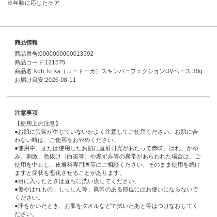
※年齢に応じたケア
商品情報
商品番号:0000000000013592
商品コード:121575
商品名:Koh To Ka（コートーカ）スキンパーフェクションUVベース 30g
お届け目安:2026-08-11
注意事項
【使用上の注意】
●お肌に異常が生じていないかよく注意してご使用ください。お肌に合
わない時は、ご使用をおやめください。
●使用中、または使用したお肌に直射日光があたって赤味、はれ、かゆ
み、刺激、色抜け（白斑等）や黒ずみ等の異常があらわれた場合は、ご
使用を中止し、皮膚科専門医等にご相談ください。そのまま使用を続け
ますと症状を悪化させることがあります。
●目に入ったときは直ちに洗い流してください。
●傷やはれもの、しっしん等、異常のある部位にはお使いにならないで
ください。
●汗をかいたとき、お肌をタオルなどで拭いたあと等はつけなおしてく
ださい。