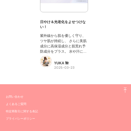
日やけ＆光老化をよせつけな
い！
紫外線から肌を優しく守り、
ツヤ肌が持続し、 さらに美肌
成分に高保湿成分と肌荒れ予
防成分をプラス。 水や汗に強
いウォータープルーフ処方で
ありながら、専用クレンジン
YUKA 🌺
グ不要ですっきりオフできま
2025-03-23
す。 天然ラベンダー精油のほ
のかな香り。
お問い合わせ
よくあるご質問
特定商取引に関する表記
プライバシーポリシー