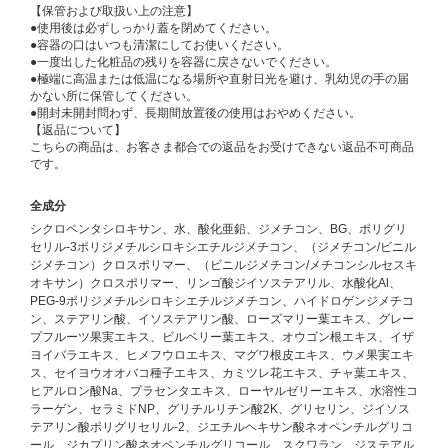
【保管および取扱い上の注意】
●使用後は必ずしっかり蓋を閉めてください。
●容器の口はいつも清潔にしてお使いください。
●一度出した化粧品の残りを容器に戻さないでください。
●極端に高温または低温になる場所や直射日光を避け、乳幼児の手の届
かない所に保管してください。
●開封未開封問わず、長期間放置後の使用はおやめください。
【返品について】
こちらの商品は、お客さま都合での返品をお受けできない返品不可商品
です。
全成分
シクロペンタシロキサン、水、酸化亜鉛、ジメチコン、BG、ポリグリ
セリル-3ポリジメチルシロキシエチルジメチコン、（ジメチコン/ビニル
ジメチコン）クロスポリマー、（ビニルジメチコン/メチコンシルセスキ
オキサン）クロスポリマー、リンゴ酸ジイソステアリル、水酸化Al、
PEG-9ポリジメチルシロキシエチルジメチコン、ハイドロゲンジメチコ
ン、ステアリン酸、イソステアリン酸、ローズマリー葉エキス、グレー
プフルーツ果実エキス、ビルベリー葉エキス、オウゴン根エキス、イザ
ヨイバラエキス、ヒメフウロエキス、マグワ根皮エキス、ウメ果実エキ
ス、セイヨウオオバコ種子エキス、カミツレ花エキス、チャ葉エキス、
ヒアルロン酸Na、プラセンタエキス、ローヤルゼリーエキス、水溶性コ
ラーゲン、セラミドNP、グリチルリチン酸2K、グリセリン、ジイソス
テアリン酸ポリグリセリル-2、ジエチルヘキサン酸ネオペンチルグリコ
ール、ジカプリン酸ネオペンチルグリコール、スクワラン、ジステアル