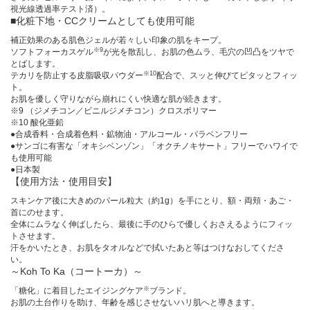
視光線透過率テスト済）。
■化粧下地・CCクリームとしても使用可能
補正効果のある肌色ジェルが若々しい印象の肌をキープ。
※9
ソフトフォーカスゲル
が光を散乱し、お肌の色ムラ、毛穴の凹凸をツヤで
とばします。
※10
テカリを防止する皮脂吸収パウダー
配合で、スッと伸びてピタッとフィッ
ト。
お肌を優しく守りながら崩れにくい快適な肌が続きます。
※9 （ジメチコン／ビニルジメチコン）クロスポリマー
※10 酸化亜鉛
●合成香料・合成着色料・鉱物油・アルコール・パラベンフリー
●サンゴに有害な「オキシベンゾン」「オクチノキサート」フリーでハワイで
も使用可能
●日本製
【使用方法・使用目安】
スキンケア後に大きめのパール粒大（約1g）を手にとり、額・両頬・あご・
首にのせます。
全体にムラなく伸ばしたら、最後に手のひらで優しくおさえるようにフィッ
トさせます。
汗をかいたとき、お肌をタオルなどで拭いたあと等はつけなおしてくださ
い。
～Koh To Ka（コートーカ）～
※
「糖化」に着目したエイジングケア
ブランド。
お肌の土台作りを助け、年齢を感じさせないハリ肌へと導きます。