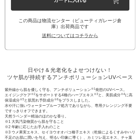
カートに入れる
この商品は物流センター（ビューティガレージ倉
庫）出荷商品です
送料についてはコチラから
日やけ＆光老化をよせつけない！
ツヤ肌が持続するアンチポリューションUVベース
※1
紫外線から肌を優しく守る、アンチポリューション
発想のUVベース。
※2
※3
※4
エイジングケア
をサポートする4種のハーブエキス
と、美肌成分
に高
※5
※6
保湿成分
と肌荒れ予防成分
をプラスしました。
水や汗に強いウォータープルーフ処方でありながら、専用クレンジング不要
ですっきりオフできます。
天然ラベンダー精油のほのかな香り。
※1 大気汚染物質から肌を守ること
※2 年齢に応じたお手入れのこと
※3 ウメ果実エキス、セイヨウオオバコ種子エキス（乾燥によるくすみやハリ
不足のお肌に潤いを与え、明るい印象に導く）、カミツレ花エキス、チャ葉