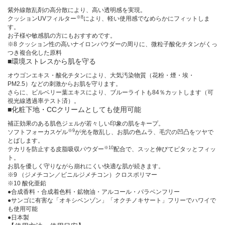
紫外線散乱剤の高分散により、高い透明感を実現。
※8
クッションUVフィルター
により、軽い使用感でなめらかにフィットしま
す。
お子様や敏感肌の方にもおすすめです。
※8 クッション性の高いナイロンパウダーの周りに、微粒子酸化チタンがくっ
つき複合化した原料
■環境ストレスから肌を守る
オウゴンエキス・酸化チタンにより、大気汚染物質（花粉・煙・埃・
PM2.5）などの刺激からお肌を守ります。
さらに、ビルベリー葉エキスにより、ブルーライトも84％カットします（可
視光線透過率テスト済）。
■化粧下地・CCクリームとしても使用可能
補正効果のある肌色ジェルが若々しい印象の肌をキープ。
※9
ソフトフォーカスゲル
が光を散乱し、お肌の色ムラ、毛穴の凹凸をツヤで
とばします。
※10
テカリを防止する皮脂吸収パウダー
配合で、スッと伸びてピタッとフィッ
ト。
お肌を優しく守りながら崩れにくい快適な肌が続きます。
※9 （ジメチコン／ビニルジメチコン）クロスポリマー
※10 酸化亜鉛
●合成香料・合成着色料・鉱物油・アルコール・パラベンフリー
●サンゴに有害な「オキシベンゾン」「オクチノキサート」フリーでハワイで
も使用可能
●日本製