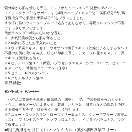
※1
紫外線から肌を優しく守る、アンチポリューション
発想のUVベース。
※2
※3
※4
エイジングケア
をサポートする4種のハーブエキス
と、美肌成分
に高
※5
※6
保湿成分
と肌荒れ予防成分
をプラスしました。
水や汗に強いウォータープルーフ処方でありながら、専用クレンジング不要
ですっきりオフできます。
天然ラベンダー精油のほのかな香り。
※1 大気汚染物質から肌を守ること
※2 年齢に応じたお手入れのこと
※3 ウメ果実エキス、セイヨウオオバコ種子エキス（乾燥によるくすみやハリ
不足のお肌に潤いを与え、明るい印象に導く）、カミツレ花エキス、チャ葉
エキス（肌荒れを防ぐ）
※4 ヒアルロン酸Ｎａ（保湿）/プラセンタエキス（ツヤ）/ローヤルゼリーエ
キス（ハリ）/水溶性コラーゲン（保水）
※5 セラミドNP/スクワラン
※6 グリチルリチン酸2K
商品特徴
■SPF50＋ PA++++
（化粧品工業連合会基準）最高値の「SPF」「PA」で紫外線を強力カット。
さらに、光ダメージによるシミ、乾燥、ハリ不足、肌荒れなどの悩みを予防
※7
する成分
配合で、肌を強く、優しく守ります。
※7 ニュートロックスサン（ローズマリー葉エキス、グレープフルーツ果実エ
キス）、プリンセスケア（ヒメフウロエキス）、イザヨイバラエキス、マグ
ワ根皮エキス
■肌に負担をかけにくいノンケミカル（紫外線吸収剤フリー）