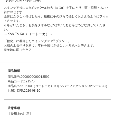
【使用方法・使用目安】
スキンケア後に大きめのパール粒大（約1g）を手にとり、額・両頬・あご・
首にのせます。
全体にムラなく伸ばしたら、最後に手のひらで優しくおさえるようにフィッ
トさせます。
汗をかいたとき、お肌をタオルなどで拭いたあと等はつけなおしてくださ
い。
～Koh To Ka（コートーカ）～
※
「糖化」に着目したエイジングケア
ブランド。
お肌の土台作りを助け、年齢を感じさせないハリ肌へと導きます。
※年齢に応じたケア
商品情報
商品番号:0000000000013592
商品コード:121575
商品名:Koh To Ka（コートーカ）スキンパーフェクションUVベース 30g
お届け目安:2026-08-10
注意事項
【使用上の注意】