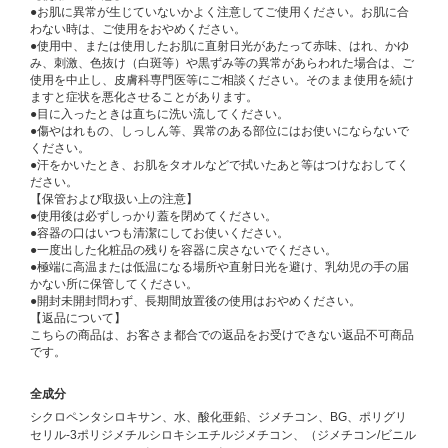
●お肌に異常が生じていないかよく注意してご使用ください。お肌に合
わない時は、ご使用をおやめください。
●使用中、または使用したお肌に直射日光があたって赤味、はれ、かゆ
み、刺激、色抜け（白斑等）や黒ずみ等の異常があらわれた場合は、ご
使用を中止し、皮膚科専門医等にご相談ください。そのまま使用を続け
ますと症状を悪化させることがあります。
●目に入ったときは直ちに洗い流してください。
●傷やはれもの、しっしん等、異常のある部位にはお使いにならないで
ください。
●汗をかいたとき、お肌をタオルなどで拭いたあと等はつけなおしてく
ださい。
【保管および取扱い上の注意】
●使用後は必ずしっかり蓋を閉めてください。
●容器の口はいつも清潔にしてお使いください。
●一度出した化粧品の残りを容器に戻さないでください。
●極端に高温または低温になる場所や直射日光を避け、乳幼児の手の届
かない所に保管してください。
●開封未開封問わず、長期間放置後の使用はおやめください。
【返品について】
こちらの商品は、お客さま都合での返品をお受けできない返品不可商品
です。
全成分
シクロペンタシロキサン、水、酸化亜鉛、ジメチコン、BG、ポリグリ
セリル-3ポリジメチルシロキシエチルジメチコン、（ジメチコン/ビニル