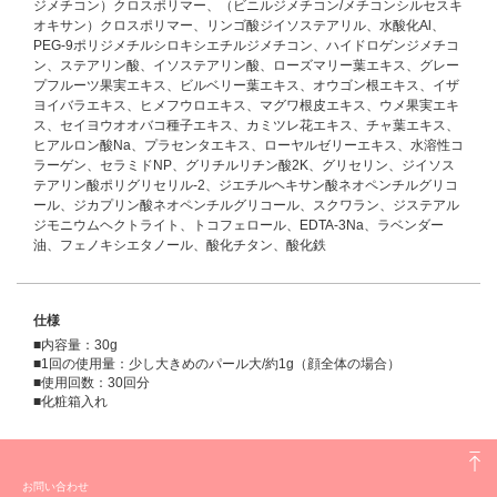
ジメチコン）クロスポリマー、（ビニルジメチコン/メチコンシルセスキ
オキサン）クロスポリマー、リンゴ酸ジイソステアリル、水酸化Al、
PEG-9ポリジメチルシロキシエチルジメチコン、ハイドロゲンジメチコ
ン、ステアリン酸、イソステアリン酸、ローズマリー葉エキス、グレー
プフルーツ果実エキス、ビルベリー葉エキス、オウゴン根エキス、イザ
ヨイバラエキス、ヒメフウロエキス、マグワ根皮エキス、ウメ果実エキ
ス、セイヨウオオバコ種子エキス、カミツレ花エキス、チャ葉エキス、
ヒアルロン酸Na、プラセンタエキス、ローヤルゼリーエキス、水溶性コ
ラーゲン、セラミドNP、グリチルリチン酸2K、グリセリン、ジイソス
テアリン酸ポリグリセリル-2、ジエチルヘキサン酸ネオペンチルグリコ
ール、ジカプリン酸ネオペンチルグリコール、スクワラン、ジステアル
ジモニウムヘクトライト、トコフェロール、EDTA-3Na、ラベンダー
油、フェノキシエタノール、酸化チタン、酸化鉄
仕様
■内容量：30g
■1回の使用量：少し大きめのパール大/約1g（顔全体の場合）
■使用回数：30回分
■化粧箱入れ
お問い合わせ