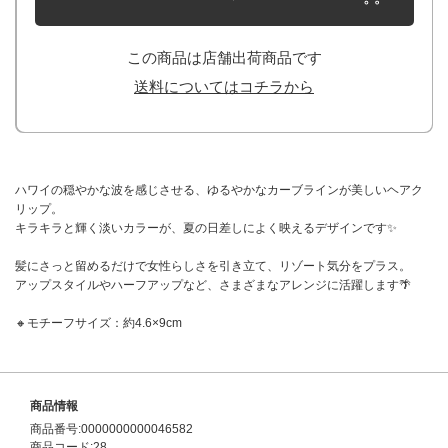
この商品は店舗出荷商品です
送料についてはコチラから
ハワイの穏やかな波を感じさせる、ゆるやかなカーブラインが美しいヘアク
リップ。
キラキラと輝く淡いカラーが、夏の日差しによく映えるデザインです✨
髪にさっと留めるだけで女性らしさを引き立て、リゾート気分をプラス。
アップスタイルやハーフアップなど、さまざまなアレンジに活躍します🌴
🔸モチーフサイズ：約4.6×9cm
商品情報
商品番号:0000000000046582
商品コード:28