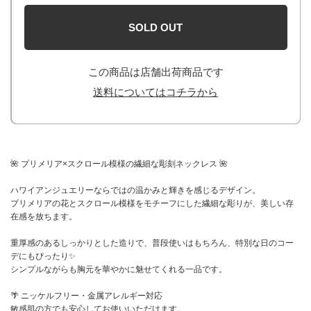
SOLD OUT
この商品は店舗出荷商品です
送料についてはコチラから
🌺 プリメリア×スクロール模様の繊細な彫刻ネックレス 🌺
ハワイアンジュエリーならではの温かみと輝きを感じるデザイン。
プリメリアの花とスクロール模様をモチーフにした繊細な彫りが、美しい存
在感を放ちます。
重厚感のあるしっかりとした造りで、普段使いはもちろん、特別な日のコー
デにもぴったり✨
シンプルながらも胸元を華やかに魅せてくれる一品です。
🌴 ニッケルフリー・金属アレルギー対応
敏感肌の方でも安心してお使いいただけます。