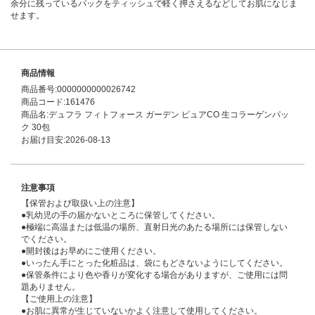
余分に残っているパックをティッシュで軽く押さえるなどしてお肌になじま
せます。
商品情報
商品番号:0000000000026742
商品コード:161476
商品名:デュフラ フィトフォース ガーデン ピュアCO 生コラーゲンパッ
ク 30包
お届け目安:2026-08-13
注意事項
【保管および取扱い上の注意】
●乳幼児の手の届かないところに保管してください。
●極端に高温または低温の場所、直射日光のあたる場所には保管しない
でください。
●開封後はお早めにご使用ください。
●いったん手にとった化粧品は、袋にもどさないようにしてください。
●保管条件により色や香りが変化する場合がありますが、ご使用には問
題ありません。
【ご使用上の注意】
●お肌に異常が生じていないかよく注意して使用してください。