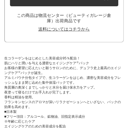
この商品は物流センター（ビューティガレージ倉
庫）出荷商品です
送料についてはコチラから
生コラーゲンをはじめとした美容成分95％配合！
※
肌にハリと潤いを与える濃密なエイジングケア
パック
お客様の要望に応えたいと願うサロンのために、デュフラ史上最高のエイジ
※
ングケア
パックが誕生。
アルミパウチ分包タイプで、生コラーゲンをはじめ、濃密な美容成分をフレ
ッシュなまま閉じ込めた集中保湿パックです。
角質層の奥深くまでしっかりと水分を届け保水力をアップ。
夜塗って寝るだけでお手入れが完了します。
香料は精油を使用。
フランキンセンスのアロマが深いリラクゼーションへといざない、パックの
効果を高めます。
■日本製
■フリー項目：アルコール、鉱物油、旧指定表示成分
※年齢に応じたケア
エイジングケアのための美容成分を配合