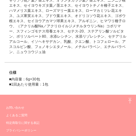
ギリソウ花／葉／茎エキス、オランダガラシ葉／茎エキス、ニンニク根
エキス、セイヨウキズタ葉／茎エキス、セイヨウトチノキ種子エキス、
ハマメリス葉エキス、ローズマリー葉エキス、ローマカミツレ花エキ
ス、ユズ果実エキス、ブドウ葉エキス、オドリコソウ花エキス、ゴボウ
根エキス、セイヨウアカマツ球果エキス、アルギニン、ヒマワリ種子ロ
ウ、（アクリル酸Na／アクリロイルジメチルタウリンNa）コポリマ
ー、スフィンゴモナス培養エキス、セテス-20、ステアリン酸ソルビタ
ン、ポリソルベート80、水添レシチン、水添リゾレシチン、セテアリル
アルコール、イソヘキサデカン、乳酸、クエン酸、トコフェロール、ア
スコルビン酸、フェノキシエタノール、メチルパラベン、エチルパラベ
ン、ニュウコウジュ油
仕様
■内容量：6g×30包
■1回あたり使用量：1包
お問い合わせ
よくあるご質問
特定商取引に関する表記
プライバシーポリシー