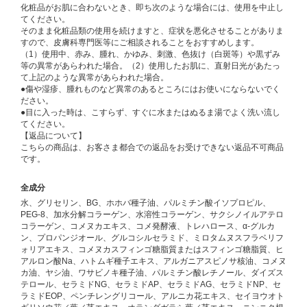
化粧品がお肌に合わないとき、即ち次のような場合には、使用を中止し
てください。
そのまま化粧品類の使用を続けますと、症状を悪化させることがありま
すので、皮膚科専門医等にご相談されることをおすすめします。
（1）使用中、赤み、腫れ、かゆみ、刺激、色抜け（白斑等）や黒ずみ
等の異常があらわれた場合。（2）使用したお肌に、直射日光があたっ
て上記のような異常があらわれた場合。
●傷や湿疹、腫れものなど異常のあるところにはお使いにならないでく
ださい。
●目に入った時は、こすらず、すぐに水またはぬるま湯でよく洗い流し
てください。
【返品について】
こちらの商品は、お客さま都合での返品をお受けできない返品不可商品
です。
全成分
水、グリセリン、BG、ホホバ種子油、パルミチン酸イソプロピル、
PEG-8、加水分解コラーゲン、水溶性コラーゲン、サクシノイルアテロ
コラーゲン、コメヌカエキス、コメ発酵液、トレハロース、α-グルカ
ン、プロパンジオール、グルコシルセラミド、ミロタムヌスフラベリフ
ォリアエキス、コメヌカスフィンゴ糖脂質またはスフィンゴ糖脂質、ヒ
アルロン酸Na、ハトムギ種子エキス、アルガニアスピノサ核油、コメヌ
カ油、ヤシ油、ワサビノキ種子油、パルミチン酸レチノール、ダイズス
テロール、セラミドNG、セラミドAP、セラミドAG、セラミドNP、セ
ラミドEOP、ペンチレングリコール、アルニカ花エキス、セイヨウオト