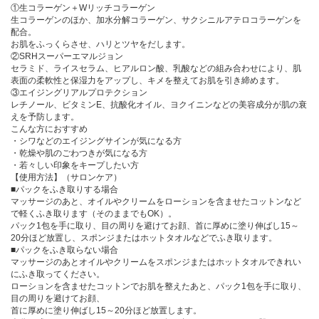
①生コラーゲン＋Wリッチコラーゲン
生コラーゲンのほか、加水分解コラーゲン、サクシニルアテロコラーゲンを
配合。
お肌をふっくらさせ、ハリとツヤをだします。
②SRHスーパーエマルジョン
セラミド、ライスセラム、ヒアルロン酸、乳酸などの組み合わせにより、肌
表面の柔軟性と保湿力をアップし、キメを整えてお肌を引き締めます。
③エイジングリアルプロテクション
レチノール、ビタミンE、抗酸化オイル、ヨクイニンなどの美容成分が肌の衰
えを予防します。
こんな方におすすめ
・シワなどのエイジングサインが気になる方
・乾燥や肌のごわつきが気になる方
・若々しい印象をキープしたい方
【使用方法】（サロンケア）
■パックをふき取りする場合
マッサージのあと、オイルやクリームをローションを含ませたコットンなど
で軽くふき取ります（そのままでもOK）。
パック1包を手に取り、目の周りを避けてお顔、首に厚めに塗り伸ばし15～
20分ほど放置し、スポンジまたはホットタオルなどでふき取ります。
■パックをふき取らない場合
マッサージのあとオイルやクリームをスポンジまたはホットタオルできれい
にふき取ってください。
ローションを含ませたコットンでお肌を整えたあと、パック1包を手に取り、
目の周りを避けてお顔、
首に厚めに塗り伸ばし15～20分ほど放置します。