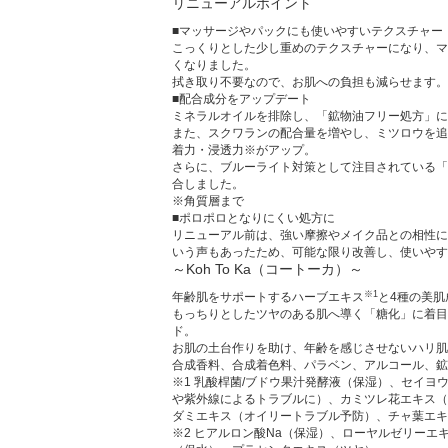
リニューアルポイント
■マッサージやパックにも使いやすいテクスチャー
こっくりとした少し重めのテクスチャーになり、マ
くなりました。
拭き取り不要なので、お肌への負担も減らせます。
■配合成分をアップデート
ミネラルオイルを排除し、「鉱物油フリー処方」に
また、スクワランの配合量を増やし、ミツロウを追
着力・浸透力※がアップ。
さらに、ブルーライト対策として注目されている「
合しました。
※角質層まで
■ポロポロとなりにくい処方に
リニューアル前は、強い摩擦やメイク品との相性に
いう声もあったため、可能な限り改善し、使いやす
～Koh To Ka（コートーカ）～
※1
年齢肌をサポートするハーブエキス
と4種の美肌
もっちりとしたツヤのある肌へ導く「糖化」に着目
ド。
お肌の土台作りを助け、年齢を感じさせないハリ肌
合成香料、合成着色料、パラベン、アルコール、鉱
※1 乳酸桿菌/ブドウ果汁発酵液（保湿）、セイヨ
や紫外線によるトラブルに）、カミツレ花エキス（
ダミエキス（オイリートラブル予防）、チャ葉エキ
※2 ヒアルロン酸Na（保湿）、ローヤルゼリーエ