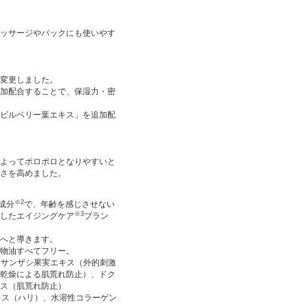
ッサージやパックにも使いやす
変更しました。
加配合することで、保湿力・密
ビルベリー葉エキス」を追加配
よってポロポロとなりやすいと
さを高めました。
※2
成分
で、年齢を感じさせない
※3
したエイジングケア
ブラン
へと導きます。
物油すべてフリー。
ウサンザシ果実エキス（外的刺激
乾燥による肌荒れ防止）、ドク
ス（肌荒れ防止）
キス（ハリ）、水溶性コラーゲン