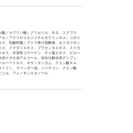
ル酸／カプリン酸）グリセリル、ＢＧ、スクワラ
チル／アクリロイルジメチルタウリンＮａ）コポリ
ロウ、乳酸桿菌／ブドウ果汁発酵液、セイヨウサン
キス、ドクダミエキス、プラセンタエキス、スイカ
エキス、水溶性コラーゲン、チャ葉エキス、ビルベ
水添ナタネ油アルコール、加水分解水添デンプン、
ソルベート６０、キサンタンガム、クエン酸Ｎａ、
ストリン、ラベンダー油、ジメチコン、クエン酸、
ピニル、フェノキシエタノール