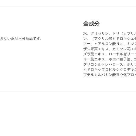
全成分
水、グリセリン、トリ（カプリ
きない返品不可商品です。
ン、（アクリル酸ヒドロキシエ
マー、ヒアルロン酸Ｎａ、ミツ
ザシ果実エキス、カミツレ花エ
ズラ葉エキス、ローヤルゼリー
リー葉エキス、ホホバ種子油、
グリコシルトレハロース、ポリ
ヒドロキシプロピルシクロデキ
ブチルカルバミン酸ヨウ化プロ