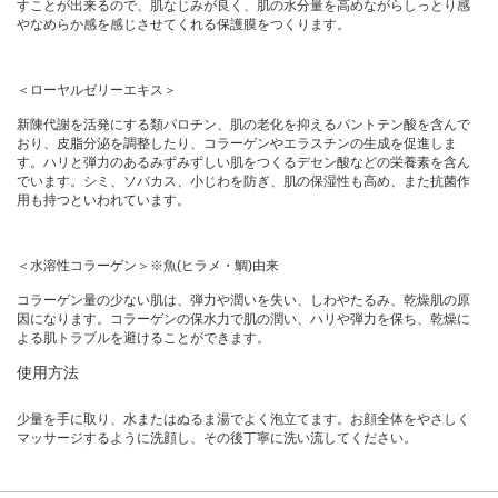
すことが出来るので、肌なじみが良く、肌の水分量を高めながらしっとり感
やなめらか感を感じさせてくれる保護膜をつくります。
＜ローヤルゼリーエキス＞
新陳代謝を活発にする類パロチン、肌の老化を抑えるパントテン酸を含んで
おり、皮脂分泌を調整したり、コラーゲンやエラスチンの生成を促進しま
す。ハリと弾力のあるみずみずしい肌をつくるデセン酸などの栄養素を含ん
でいます。シミ、ソバカス、小じわを防ぎ、肌の保湿性も高め、また抗菌作
用も持つといわれています。
＜水溶性コラーゲン＞※魚(ヒラメ・鯛)由来
コラーゲン量の少ない肌は、弾力や潤いを失い、しわやたるみ、乾燥肌の原
因になります。コラーゲンの保水力で肌の潤い、ハリや弾力を保ち、乾燥に
よる肌トラブルを避けることができます。
使用方法
少量を手に取り、水またはぬるま湯でよく泡立てます。お顔全体をやさしく
マッサージするように洗顔し、その後丁寧に洗い流してください。