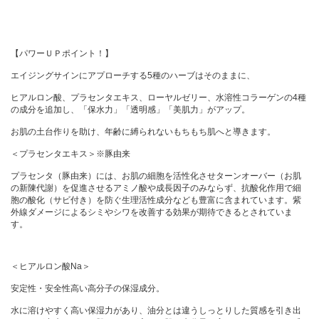
【パワーＵＰポイント！】
エイジングサインにアプローチする5種のハーブはそのままに、
ヒアルロン酸、プラセンタエキス、ローヤルゼリー、水溶性コラーゲンの4種
の成分を追加し、「保水力」「透明感」「美肌力」がアップ。
お肌の土台作りを助け、年齢に縛られないもちもち肌へと導きます。
＜プラセンタエキス＞※豚由来
プラセンタ（豚由来）には、お肌の細胞を活性化させターンオーバー（お肌
の新陳代謝）を促進させるアミノ酸や成長因子のみならず、抗酸化作用で細
胞の酸化（サビ付き）を防ぐ生理活性成分なども豊富に含まれています。紫
外線ダメージによるシミやシワを改善する効果が期待できるとされていま
す。
＜ヒアルロン酸Na＞
安定性・安全性高い高分子の保湿成分。
水に溶けやすく高い保湿力があり、油分とは違うしっとりした質感を引き出