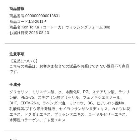
商品情報
商品番号:0000000000013631
商品コード:LS-2611P
商品名:Koh To Ka（コートーカ）ウォッシングフォーム 80g
お届け目安:2026-08-13
注意事項
【返品について】
こちらの商品は、お客さま都合での返品をお受けできない返品不可商品
です。
全成分
グリセリン、ミリスチン酸、水、水酸化K、PG、ステアリン酸、ラウリ
ン酸、PEG-75、ステアリン酸グリセリル、フェノキシエタノール、
BHT、EDTA-2Na、ラベンダー油、ミツロウ、BG、ヒアルロン酸Na、
乳酸桿菌/ブドウ果汁発酵液、セイヨウサンザシ果実エキス、カミツレ花
エキス、ドクダミエキス、プラセンタエキス、ローヤルゼリーエキス、
水溶性コラーゲン、チャ葉エキス